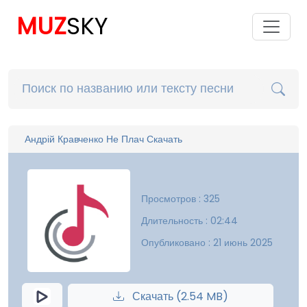
MUZ
SKY
Андрій Кравченко Не Плач Скачать
Просмотров : 325
Длительность : 02:44
Опубликовано : 21 июнь 2025
Скачать (2.54 MB)