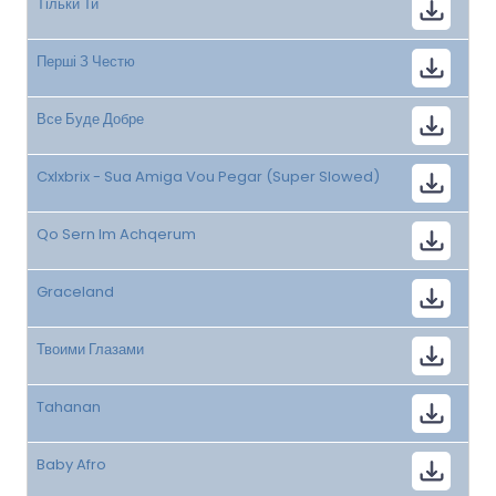
Тільки Ти
Перші З Честю
Все Буде Добре
Cxlxbrix - Sua Amiga Vou Pegar (Super Slowed)
Qo Sern Im Achqerum
Graceland
Твоими Глазами
Tahanan
Baby Afro