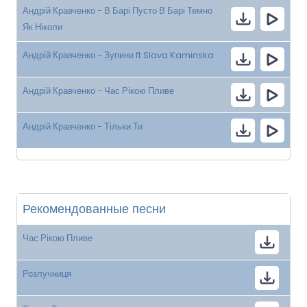
Андрій Кравченко - В Барі Пусто В Барі Темно
Як Ніколи
Андрій Кравченко - Зупини ft Slava Kaminska
Андрій Кравченко - Час Рікою Пливе
Андрій Кравченко - Тільки Ти
Рекомендованные песни
Час Рікою Пливе
Розлучниця